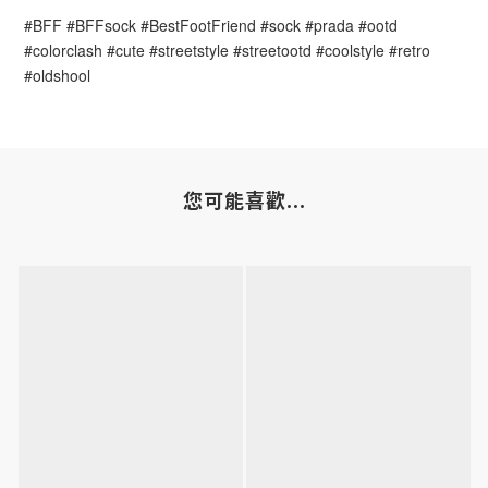
#BFF #BFFsock #BestFootFriend #sock #prada #ootd 
#colorclash #cute #streetstyle #streetootd #coolstyle #retro 
#oldshool
您可能喜歡...