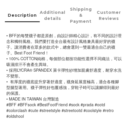
Shipping
Additional
Customer
Description
&
details
Reviews
Payment
• BFF的每雙襪子都是原創，由設計師精心設計，有不同的設計理
念和獨特風格。我們要打造全台最有設計風格兼具最好穿的襪
子。讓消費者在眾多的款式中，總會選到一雙最適合自己的襪
子。Best Foot Friend！
• 100% COTTON純棉，每個部位都按功能性選擇不同織法，可以
吸濕排汗不會產生異味。
• 採用LYCRA® SPANDEX 萊卡彈性紗增加親膚舒適度，耐穿水洗
不變形。
•  有厚度的襪底提升穿著舒適度，襪身延展度極高，適合各種腳
型腿型著用。襪子彈性好包覆感強，穿鞋子時可以讓腳得到最好
的保護。
• MADE IN TAIWAN 台灣製造
#BFF #BFFsock #BestFootFriend #sock #prada #ootd 
#colorclash #cute #streetstyle #streetootd #coolstyle #retro 
#oldshool