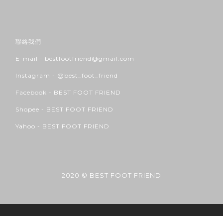
聯絡我們
E-mail - bestfootfriend@gmail.com
Instagram -
@best_foot_friend
Facebook -
BEST FOOT FRIEND
Shopee -
BEST FOOT FRIEND
Yahoo -
BEST FOOT FRIEND
2020 © BEST FOOT FRIEND