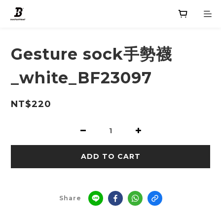
Gesture sock手勢襪
_white_BF23097
NT$220
ADD TO CART
Share