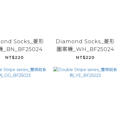
ond Socks_菱形
Diamond Socks_菱形
_BN_BF25024
圖案襪_WH_BF25024
NT$220
NT$220