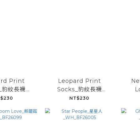
rd Print
Leopard Print
Ne
s_豹紋長襪
Socks_豹紋長襪
L
BF26006
_WH_BF26006
_
$230
NT$230