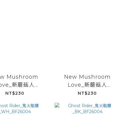
w Mushroom
New Mushroom
ove_新蘑菇人
Love_新蘑菇人
BK_BF26099
_PL_BF26099
NT$230
NT$230