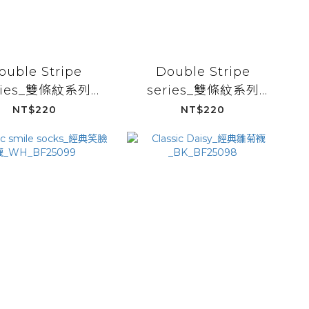
ouble Stripe
Double Stripe
ries_雙條紋系列
series_雙條紋系列
OG_BF25023
_YE_BF25023
NT$220
NT$220