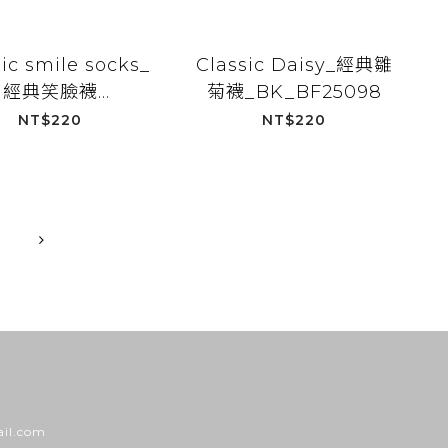
ic smile socks_
Classic Daisy_經典雛
經典笑臉襪
菊襪_BK_BF25098
WH_BF25099
NT$220
NT$220
ail.com