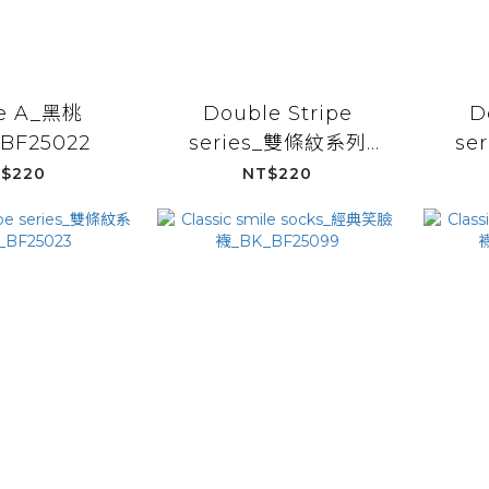
e A_黑桃
Double Stripe
D
BF25022
series_雙條紋系列
se
_PK_BF25023
_
$220
NT$220