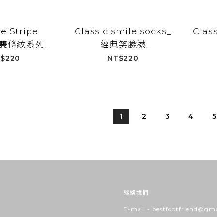
e Stripe
Classic smile socks_
Class
s_雙條紋系列
經典笑臉襪
BF25023
_BK_BF25099
_
$220
NT$220
1
2
3
4
5
聯絡我們
E-mail - bestfootfriend@gm