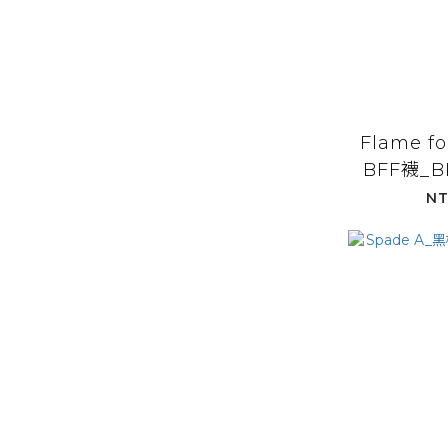
Flame 
BFF襪_B
NT