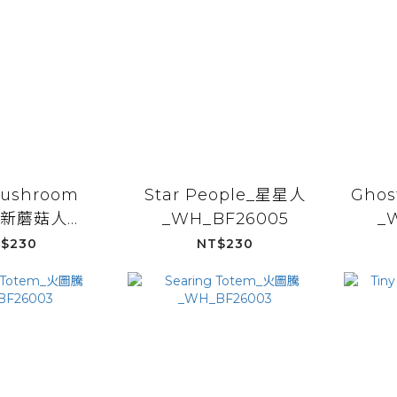
ushroom
Star People_星星人
Ghos
e_新蘑菇人
_WH_BF26005
_
BF26099
$230
NT$230