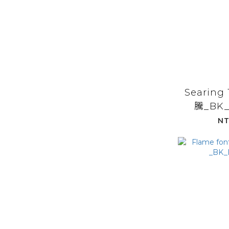
Searing
騰_BK_
NT