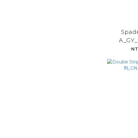
Spad
A_GY_
NT