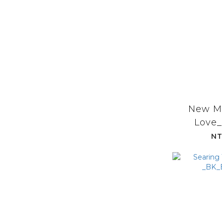
New M
Lov
_WH_
NT