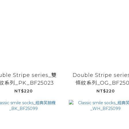
ble Stripe series_雙
Double Stripe seri
紋系列_PK_BF25023
條紋系列_OG_BF250
NT$220
NT$220