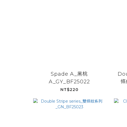
Spade A_黑桃
Dou
A_GY_BF25022
條
NT$220