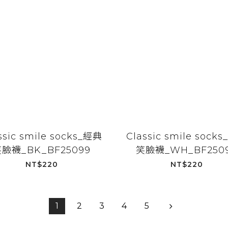
ssic smile socks_經典
Classic smile sock
臉襪_BK_BF25099
笑臉襪_WH_BF250
NT$220
NT$220
1
2
3
4
5