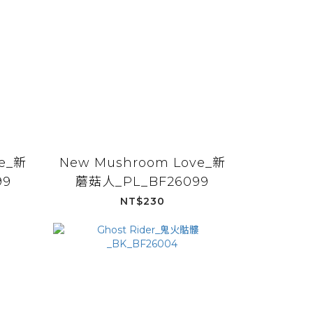
e_新
New Mushroom Love_新
99
蘑菇人_PL_BF26099
NT$230