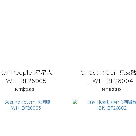
Star People_星星人
Ghost Rider_鬼火
_WH_BF26005
_WH_BF26004
NT$230
NT$230