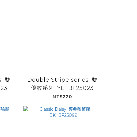
es_雙
Double Stripe series_雙
23
條紋系列_YE_BF25023
NT$220