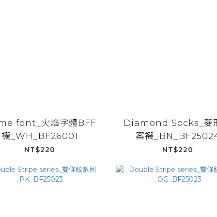
ame font_火焰字體BFF
Diamond Socks_
襪_WH_BF26001
案襪_BN_BF2502
NT$220
NT$220