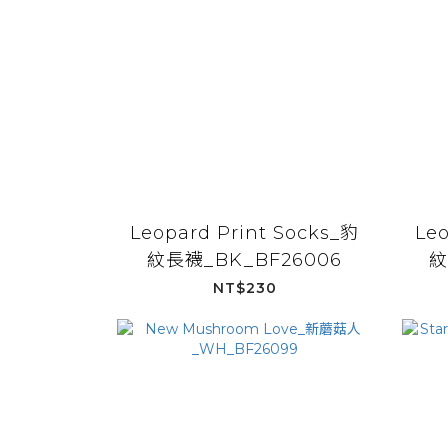
Leopard Print Socks_豹
Leo
紋長襪_BK_BF26006
紋
NT$230