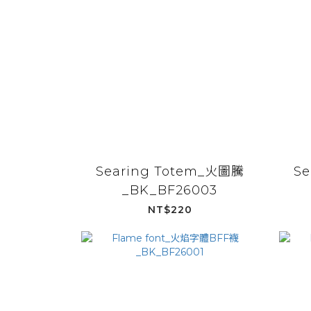
Searing Totem_火圖騰
Se
_BK_BF26003
NT$220