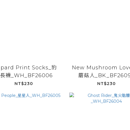
pard Print Socks_豹
New Mushroom Lov
長襪_WH_BF26006
蘑菇人_BK_BF260
NT$230
NT$230