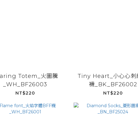
aring Totem_火圖騰
Tiny Heart_小心心
_WH_BF26003
襪_BK_BF26002
NT$220
NT$220