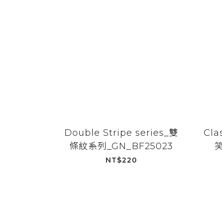
Double Stripe series_雙
Cla
條紋系列_GN_BF25023
笑
NT$220