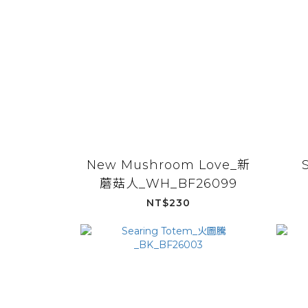
New Mushroom Love_新
蘑菇人_WH_BF26099
NT$230