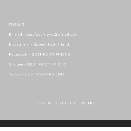
聯絡我們
E-mail - bestfootfriend@gmail.com
Instagram -
@best_foot_friend
Facebook -
BEST FOOT FRIEND
Shopee -
BEST FOOT FRIEND
Yahoo -
BEST FOOT FRIEND
2020 © BEST FOOT FRIEND