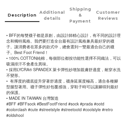
Shipping
Additional
Customer
Description
&
details
Reviews
Payment
• BFF的每雙襪子都是原創，由設計師精心設計，有不同的設計理
念和獨特風格。我們要打造全台最有設計風格兼具最好穿的襪
子。讓消費者在眾多的款式中，總會選到一雙最適合自己的襪
子。Best Foot Friend！
• 100% COTTON純棉，每個部位都按功能性選擇不同織法，可以
吸濕排汗不會產生異味。
• 採用LYCRA® SPANDEX 萊卡彈性紗增加親膚舒適度，耐穿水洗
不變形。
•  有厚度的襪底提升穿著舒適度，襪身延展度極高，適合各種腳
型腿型著用。襪子彈性好包覆感強，穿鞋子時可以讓腳得到最好
的保護。
• MADE IN TAIWAN 台灣製造
#BFF #BFFsock #BestFootFriend #sock #prada #ootd 
#colorclash #cute #streetstyle #streetootd #coolstyle #retro 
#oldshool