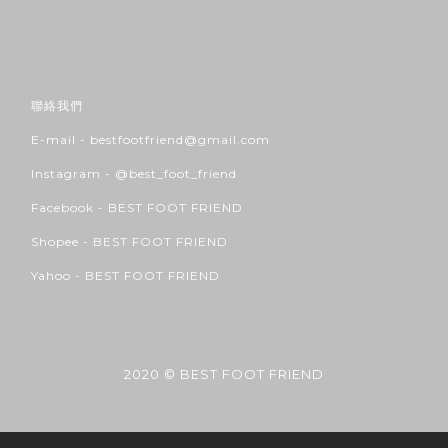
聯絡我們
E-mail - bestfootfriend@gmail.com
Instagram -
@best_foot_friend
Facebook -
BEST FOOT FRIEND
Shopee -
BEST FOOT FRIEND
Yahoo -
BEST FOOT FRIEND
2020 © BEST FOOT FRIEND