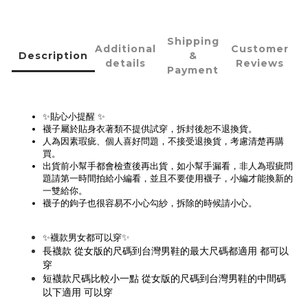
Shipping
Additional
Customer
Description
&
details
Reviews
Payment
✨貼心小提醒 ✨
襪子屬於貼身衣著類不提供試穿，拆封後恕不退換貨。
人為因素瑕疵、個人喜好問題，不接受退換貨，考慮清楚再購
買。
出貨前小幫手都會檢查後再出貨，如小幫手漏看，非人為瑕疵問
題請第一時間拍給小編看，並且不要使用襪子，小編才能換新的
一雙給你。
襪子的鉤子也很容易不小心勾紗，拆除的時候請小心。
✨
✨襪款男女都可以穿
長襪款 從女版的尺碼到台灣男鞋的最大尺碼都適用 都可以
穿
短襪款尺碼比較小一點 從女版的尺碼到台灣男鞋的中間碼
以下適用 可以穿