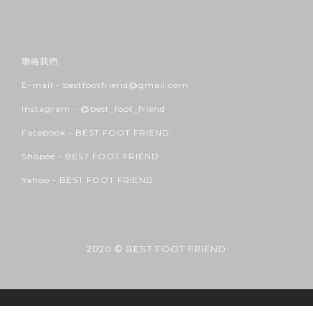
聯絡我們
E-mail - bestfootfriend@gmail.com
Instagram -
@best_foot_friend
Facebook -
BEST FOOT FRIEND
Shopee -
BEST FOOT FRIEND
Yahoo -
BEST FOOT FRIEND
2020 © BEST FOOT FRIEND