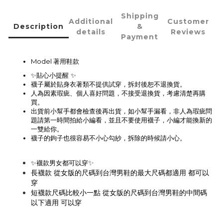
Shipping
Additional
Customer
Description
&
details
Reviews
Payment
Model 著用鞋款
✨貼心小提醒 ✨
襪子屬於貼身衣著類不提供試穿，拆封後恕不退換貨。
人為因素瑕疵、個人喜好問題，不接受退換貨，考慮清楚再購
買。
出貨前小幫手都會檢查後再出貨，如小幫手漏看，非人為瑕疵問
題請第一時間拍給小編看，並且不要使用襪子，小編才能換新的
一雙給你。
襪子的鉤子也很容易不小心勾紗，拆除的時候請小心。
✨
✨襪款男女都可以穿
長襪款 從女版的尺碼到台灣男鞋的最大尺碼都適用 都可以
穿
短襪款尺碼比較小一點 從女版的尺碼到台灣男鞋的中間碼
以下適用 可以穿