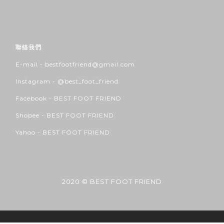
聯絡我們
E-mail - bestfootfriend@gmail.com
Instagram -
@best_foot_friend
Facebook -
BEST FOOT FRIEND
Shopee -
BEST FOOT FRIEND
Yahoo -
BEST FOOT FRIEND
2020 © BEST FOOT FRIEND