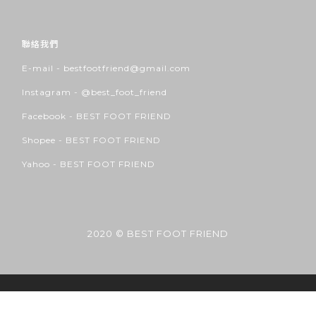
聯絡我們
E-mail - bestfootfriend@gmail.com
Instagram -
@best_foot_friend
Facebook -
BEST FOOT FRIEND
Shopee -
BEST FOOT FRIEND
Yahoo -
BEST FOOT FRIEND
2020 © BEST FOOT FRIEND