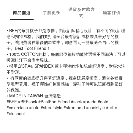
送貨及付款方
商品描述
了解更多
顧客評價
式
• BFF的每雙襪子都是原創，由設計師精心設計，有不同的設計理
念和獨特風格。我們要打造全台最有設計風格兼具最好穿的襪
子。讓消費者在眾多的款式中，總會選到一雙最適合自己的襪
子。Best Foot Friend！
• 100% COTTON純棉，每個部位都按功能性選擇不同織法，可以
吸濕排汗不會產生異味。
• 採用LYCRA® SPANDEX 萊卡彈性紗增加親膚舒適度，耐穿水洗
不變形。
•  有厚度的襪底提升穿著舒適度，襪身延展度極高，適合各種腳
型腿型著用。襪子彈性好包覆感強，穿鞋子時可以讓腳得到最好
的保護。
• MADE IN TAIWAN 台灣製造
#BFF #BFFsock #BestFootFriend #sock #prada #ootd 
#colorclash #cute #streetstyle #streetootd #coolstyle #retro 
#oldshool