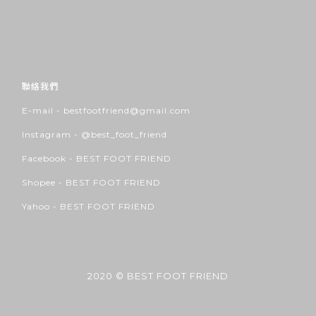
聯絡我們
E-mail - bestfootfriend@gmail.com
Instagram -
@best_foot_friend
Facebook -
BEST FOOT FRIEND
Shopee -
BEST FOOT FRIEND
Yahoo -
BEST FOOT FRIEND
2020 © BEST FOOT FRIEND