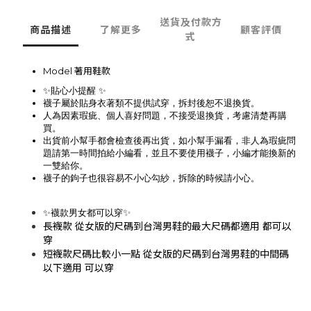
送貨及付款方
商品描述
了解更多
顧客評價
式
Model 著用鞋款
✨貼心小提醒 ✨
襪子屬於貼身衣著類不提供試穿，拆封後恕不退換貨。
人為因素瑕疵、個人喜好問題，不接受退換貨，考慮清楚再購
買。
出貨前小幫手都會檢查後再出貨，如小幫手漏看，非人為瑕疵問
題請第一時間拍給小編看，並且不要使用襪子，小編才能換新的
一雙給你。
襪子的鉤子也很容易不小心勾紗，拆除的時候請小心。
✨
✨襪款男女都可以穿
長襪款 從女版的尺碼到台灣男鞋的最大尺碼都適用 都可以
穿
短襪款尺碼比較小一點 從女版的尺碼到台灣男鞋的中間碼
以下適用 可以穿