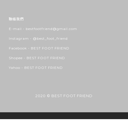
聯絡我們
E-mail - bestfootfriend@gmail.com
Instagram -
@best_foot_friend
Facebook -
BEST FOOT FRIEND
Shopee -
BEST FOOT FRIEND
Yahoo -
BEST FOOT FRIEND
2020 © BEST FOOT FRIEND