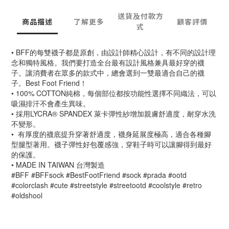
送貨及付款方
商品描述
了解更多
顧客評價
式
• BFF的每雙襪子都是原創，由設計師精心設計，有不同的設計理
念和獨特風格。我們要打造全台最有設計風格兼具最好穿的襪
子。讓消費者在眾多的款式中，總會選到一雙最適合自己的襪
子。Best Foot Friend！
• 100% COTTON純棉，每個部位都按功能性選擇不同織法，可以
吸濕排汗不會產生異味。
• 採用LYCRA® SPANDEX 萊卡彈性紗增加親膚舒適度，耐穿水洗
不變形。
•  有厚度的襪底提升穿著舒適度，襪身延展度極高，適合各種腳
型腿型著用。襪子彈性好包覆感強，穿鞋子時可以讓腳得到最好
的保護。
• MADE IN TAIWAN 台灣製造
#BFF #BFFsock #BestFootFriend #sock #prada #ootd 
#colorclash #cute #streetstyle #streetootd #coolstyle #retro 
#oldshool