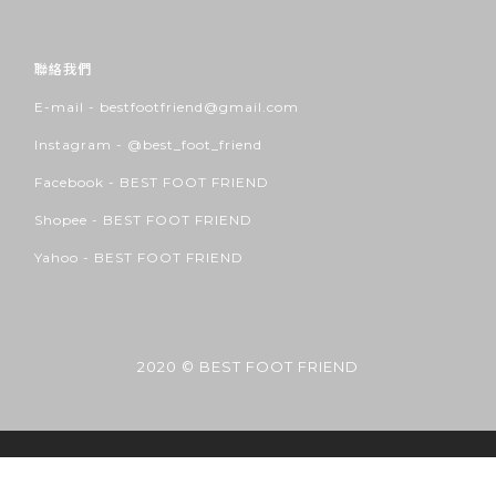
聯絡我們
E-mail - bestfootfriend@gmail.com
Instagram -
@best_foot_friend
Facebook -
BEST FOOT FRIEND
Shopee -
BEST FOOT FRIEND
Yahoo -
BEST FOOT FRIEND
2020 © BEST FOOT FRIEND