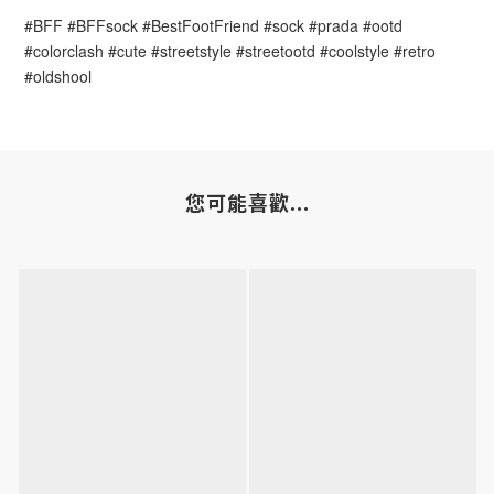
#BFF #BFFsock #BestFootFriend #sock #prada #ootd 
#colorclash #cute #streetstyle #streetootd #coolstyle #retro 
#oldshool
您可能喜歡...