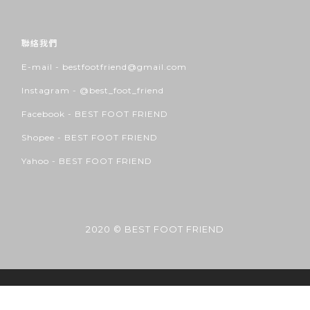
聯絡我們
E-mail - bestfootfriend@gmail.com
Instagram -
@best_foot_friend
Facebook -
BEST FOOT FRIEND
Shopee -
BEST FOOT FRIEND
Yahoo -
BEST FOOT FRIEND
2020 © BEST FOOT FRIEND