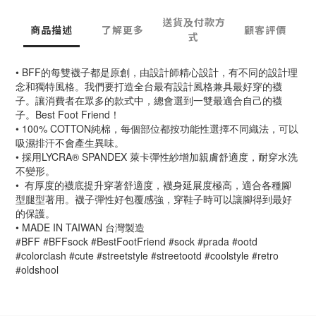
送貨及付款方
商品描述
了解更多
顧客評價
式
• BFF的每雙襪子都是原創，由設計師精心設計，有不同的設計理
念和獨特風格。我們要打造全台最有設計風格兼具最好穿的襪
子。讓消費者在眾多的款式中，總會選到一雙最適合自己的襪
子。Best Foot Friend！
• 100% COTTON純棉，每個部位都按功能性選擇不同織法，可以
吸濕排汗不會產生異味。
• 採用LYCRA® SPANDEX 萊卡彈性紗增加親膚舒適度，耐穿水洗
不變形。
•  有厚度的襪底提升穿著舒適度，襪身延展度極高，適合各種腳
型腿型著用。襪子彈性好包覆感強，穿鞋子時可以讓腳得到最好
的保護。
• MADE IN TAIWAN 台灣製造
#BFF #BFFsock #BestFootFriend #sock #prada #ootd 
#colorclash #cute #streetstyle #streetootd #coolstyle #retro 
#oldshool