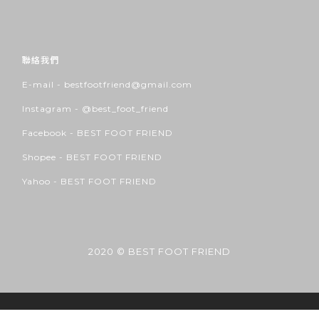
聯絡我們
E-mail - bestfootfriend@gmail.com
Instagram -
@best_foot_friend
Facebook -
BEST FOOT FRIEND
Shopee -
BEST FOOT FRIEND
Yahoo -
BEST FOOT FRIEND
2020 © BEST FOOT FRIEND