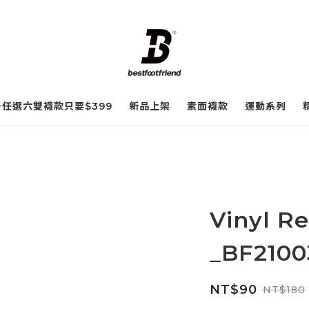
☀️任選六雙襪款只要$399
新品上架
素面襪款
運動系列
Vinyl R
_BF2100
NT$90
NT$180