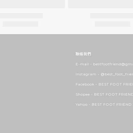
聯絡我們
E-mail - bestfootfriend@gm
Instagram -
@best_foot_frie
Facebook -
BEST FOOT FRI
Shopee -
BEST FOOT FRIEN
Yahoo -
BEST FOOT FRIEND