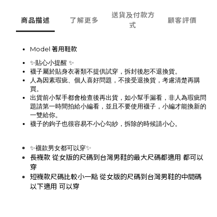
送貨及付款方
商品描述
了解更多
顧客評價
式
Model 著用鞋款
✨貼心小提醒 ✨
襪子屬於貼身衣著類不提供試穿，拆封後恕不退換貨。
人為因素瑕疵、個人喜好問題，不接受退換貨，考慮清楚再購
買。
出貨前小幫手都會檢查後再出貨，如小幫手漏看，非人為瑕疵問
題請第一時間拍給小編看，並且不要使用襪子，小編才能換新的
一雙給你。
襪子的鉤子也很容易不小心勾紗，拆除的時候請小心。
✨
✨襪款男女都可以穿
長襪款 從女版的尺碼到台灣男鞋的最大尺碼都適用 都可以
穿
短襪款尺碼比較小一點 從女版的尺碼到台灣男鞋的中間碼
以下適用 可以穿