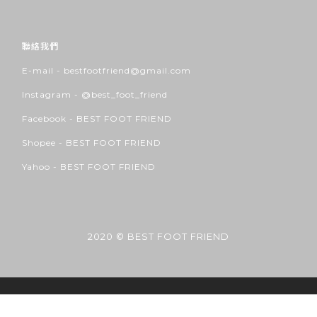
聯絡我們
E-mail - bestfootfriend@gmail.com
Instagram -
@best_foot_friend
Facebook -
BEST FOOT FRIEND
Shopee -
BEST FOOT FRIEND
Yahoo -
BEST FOOT FRIEND
2020 © BEST FOOT FRIEND